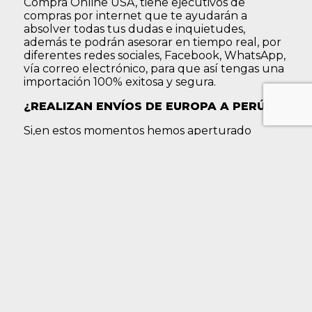
Compra Online USA, tiene ejecutivos de
compras por internet que te ayudarán a
absolver todas tus dudas e inquietudes,
además te podrán asesorar en tiempo real, por
diferentes redes sociales, Facebook, WhatsApp,
vía correo electrónico, para que así tengas una
importación 100% exitosa y segura.
¿REALIZAN ENVÍOS DE EUROPA A PERÚ?
Si,en estos momentos hemos aperturado
nuestros envíos de Europa a Perú.
¿CUÁL ES LA DIRECCIÓN EN MADRID?
Tu dirección en Madrid es una dirección física
para poder recibir todos los productos que
deseas comprar y asi poderlos enviar hacia
Perú.
Dirección para recibir productos
Name /
NOMBRE + APELLIDO /
Nombres:
COU