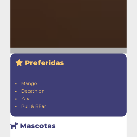
Preferidas
Mango
Decathlon
Zara
Pull & BEar
Mascotas